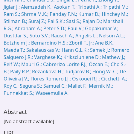
Jiglar J.; Alemzadeh K.; Asokan T.; Tripathi A.; Tripathi M.;
Ram S.; Shrma M.K.; Panday P.N.; Kumar D.; Hinchey M.;
Stilman B.; Suraj Z.; Pal S.K.; Sasi S.; Rajan D.; Marshall
R.G.; Abraham A.; Peter S D.; Paul V.; Gopakumar V.;
Dustdar S.; Soto S.V.; Rausch A.; Angelis L.; Nelson A.L.;
Botzheim J.; Bernardino H.S.; Zboril F., Jr.; Ane B.K.;
Maeda T.; Sakalauskas V.; Hann G.L.K.; Samek J.; Romero
Salguero J.R.; Varghese K.; Kriksciuniene D.; Mathew J.;
Reif W.; Mauri G.; Cabrerizo Lorite F.J.; Özcan E.; Cho S.-
B.; Paily R.P.; Rezankova H.; Tudjarov B.; Hong W.-C.; De
Oliveira J.V.; Flores Romero J.J.; Oskouei R.J.; Cicchetti A.;
Roy C.; Segura S.; Samuel C.; Mallet F.; Mernik M.;
Punnekkat S.; Waseemulla A.
Abstract
[No abstract available]
URI