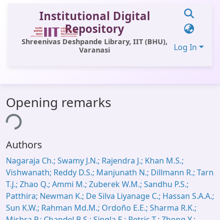
Institutional Digital
Repository
Shreenivas Deshpande Library, IIT (BHU),
Log In
Varanasi
Communities & Collections
Opening remarks
All of DSpace
ing...
Statistics
Authors
Library Website
Nagaraja Ch.; Swamy J.N.; Rajendra J.; Khan M.S.;
OPAC
Vishwanath; Reddy D.S.; Manjunath N.; Dillmann R.; Tarn
Window (ERMS)
T.J.; Zhao Q.; Ammi M.; Zuberek W.M.; Sandhu P.S.;
Patthira; Newman K.; De Silva Liyanage C.; Hassan S.A.A.;
Contact Us
Sun K.W.; Rahman Md.M.; Ordoño E.E.; Sharma R.K.;
Mishra P.; Chandel B.S.; Singla E.; Petric T.; Zhong Y.;