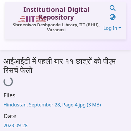
Institutional Digital
Repository
Shreenivas Deshpande Library, IIT (BHU),
Log In
Varanasi
Communities & Collections
आईआईटी में पहली बार ११ छात्रों को पीएम
All of DSpace
Loading...
रिसर्च फेलो
Statistics
Library Website
Files
OPAC
Hindustan, September 28, Page-4.jpg
(3 MB)
Window (ERMS)
Date
Contact Us
2023-09-28